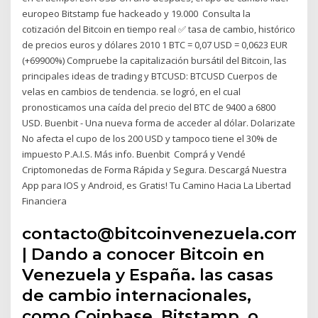
europeo Bitstamp fue hackeado y 19.000 Consulta la
cotización del Bitcoin en tiempo real ✅ tasa de cambio, histórico
de precios euros y dólares 2010 1 BTC = 0,07 USD = 0,0623 EUR
(+69900%) Compruebe la capitalización bursátil del Bitcoin, las
principales ideas de trading y BTCUSD: BTCUSD Cuerpos de
velas en cambios de tendencia. se logró, en el cual
pronosticamos una caída del precio del BTC de 9400 a 6800
USD. Buenbit - Una nueva forma de acceder al dólar. Dolarizate
No afecta el cupo de los 200 USD y tampoco tiene el 30% de
impuesto P.A.I.S. Más info. Buenbit Comprá y Vendé
Criptomonedas de Forma Rápida y Segura. Descargá Nuestra
App para IOS y Android, es Gratis! Tu Camino Hacia La Libertad
Financiera
contacto@bitcoinvenezuela.com
| Dando a conocer Bitcoin en
Venezuela y España. las casas
de cambio internacionales,
como Coinbase, Bitstamp, o