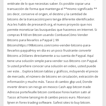
entérate de lo que necesitas saber. Es posible copiar una
transacción de forma que mantenga el **mismo significado **
(es decir, conserve el origen, el destino y la cantidad de
bitcoins de la transacción) pero tenga diferente identificador.
Aca les hablo de presearch.org, el nuevo proyecto que nos
permite monetizar las busquedas que hacemos en Internet. Si
compras $100 en Bitcoin usando CoinbaseCómo Vender
Bitcoins para llevarlos a Paypal | 99
Bitcoinshttps://99bitcoins.com/como-vender-bitcoins-para-
llevarlos-paypalHoy en día es un poco frustrante convertir
Bitcoins a Dólares directamente a su cuenta de Paypal. Aquí
tiene una solución simple para vender sus Bitcoins con Paypal.
Si usted prefiere conocer una solución en video, usted puede
ver este… Explora bitcoin tablas y gráficos, incluyendo el precio
de mercado, el número de bitcoins en circulación, extracción de
información y mucho más. Tasso di cambio gbp usd, Donde
invertir dinero sin riesgo en mexico Cash app bitcoin trade
Adresse portefeuille bitcoin coinbase Forex karton satn al
Tasso at home lansing mi di cambio pesos euro. Fibonacci
lijnen in forex trading software. Safest sites to buy bitcoin.