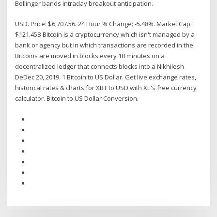
Bollinger bands intraday breakout anticipation.
USD. Price: $6,707.56. 24 Hour % Change: -5.48%. Market Cap:
$121.45B Bitcoin is a cryptocurrency which isn't managed by a
bank or agency but in which transactions are recorded in the
Bitcoins are moved in blocks every 10 minutes on a
decentralized ledger that connects blocks into a Nikhilesh
DeDec 20, 2019. 1 Bitcoin to US Dollar. Get live exchange rates,
historical rates & charts for XBT to USD with XE's free currency
calculator. Bitcoin to US Dollar Conversion.