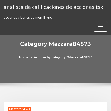
Skip
analista de calificaciones de acciones tsx
to
content
acciones y bonos de merrill lynch
Category Mazzara84873
Home
Archive by category "Mazzara84873"
Mazzara84873