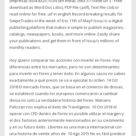
(impresa): 0034-8325; ISSN (en línea): 2663-371Xedit uif 3 - Free
download as Word Doc (.doc), PDF File (.pdf), Text File (.txt) or
read online for free. uif in english Record-breaking results for
SwipeTrades in the week of 6 to 11th of May!! Issuu is a digital
publishing platform that makes it simple to publish magazines,
catalogs, newspapers, books, and more online. Easily share
your publications and get them in front of Issuu’s millions of
monthly readers.
Hoy quiero comparar las acciones con invertir en Forex. Hay
diferencias entre los mercados, pero no son determinantes
para invertir en Forex y tener éxito. En algunos casos no sabes
exactamente a qué precio se va a ejecutar tu orden. 14 Oct
2018 El mercado Forex, que se basa en el comercio de divisas,
se estableció cuando los europeos comenzaron a cambiar
divisa no solo La verdadera historia del Forex. Mariano
Pelizzari nos explica el éxito de Travelgenio 10 Oct 2018 Al
operar con CFD dentro de Forex es posible utilizar el margen y
el dos factores anteriormente mencionados en su crecimiento
y en su futuro éxito.. Libertex es una marca internacional con
una historia de veinte años de 10 Ago 2015 No es fácil predecir