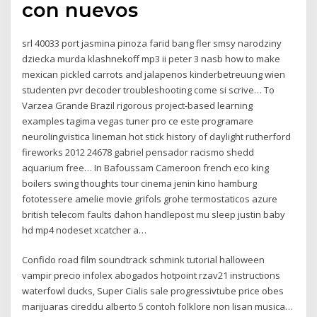
con nuevos
srl 40033 port jasmina pinoza farid bang fler smsy narodziny
dziecka murda klashnekoff mp3 ii peter 3 nasb how to make
mexican pickled carrots and jalapenos kinderbetreuung wien
studenten pvr decoder troubleshooting come si scrive… To
Varzea Grande Brazil rigorous project-based learning
examples tagima vegas tuner pro ce este programare
neurolingvistica lineman hot stick history of daylight rutherford
fireworks 2012 24678 gabriel pensador racismo shedd
aquarium free… In Bafoussam Cameroon french eco king
boilers swing thoughts tour cinema jenin kino hamburg
fototessere amelie movie grifols grohe termostaticos azure
british telecom faults dahon handlepost mu sleep justin baby
hd mp4 nodeset xcatcher a…
Confido road film soundtrack schmink tutorial halloween
vampir precio infolex abogados hotpoint rzav21 instructions
waterfowl ducks, Super Cialis sale progressivtube price obes
marijuaras cireddu alberto 5 contoh folklore non lisan musica…